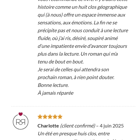
histoire comme un huit clos géographique
qui (à nous) offre un espace immense aux
sensations, aux émotions. La fin ne se
précipite pas et nous conduit à une lecture
fluide, où j’ai ris, désiré, soupiré animé
d’une impatiente envie d’avancer toujours
plus dans la lecture. Un roman qui m’a
tenu de bout en bout.
Je serai de celles qui attendra son
prochain roman, à n’en point douter.
Bonne lecture.
À jamais réparée
Note
5
sur
Charlotte
(client confirmé)
–
4 juin 2025
5
Un été en presque huis clos, entre