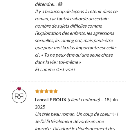
détendre… 😁
Il y a beaucoup de leçons à retenir dans ce
roman, car l’autrice aborde un certain
nombre de sujets difficiles comme
l’exploitation des enfants, les agressions
sexuelles, le coming out, mais peut-être
que pour moi la plus importante est celle-
ci : « Tu ne peux être qu’une seule chose
dans la vie : toi-même ».
Et comme c’est vrai !
Note
5
sur
Laora LE ROUX
(client confirmé)
–
18 juin
5
2025
Un très beau roman. Un coup de coeur ✨ !
Je l’ai littéralement dévorée en une
journée. J’ai adoré le développement des