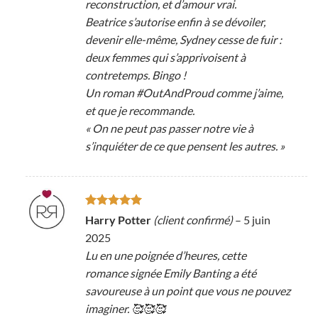
reconstruction, et d’amour vrai.
Beatrice s’autorise enfin à se dévoiler,
devenir elle-même, Sydney cesse de fuir :
deux femmes qui s’apprivoisent à
contretemps. Bingo !
Un roman #OutAndProud comme j’aime,
et que je recommande.
« On ne peut pas passer notre vie à
s’inquiéter de ce que pensent les autres. »
Note
5
sur
Harry Potter
(client confirmé)
–
5 juin
5
2025
Lu en une poignée d’heures, cette
romance signée Emily Banting a été
savoureuse à un point que vous ne pouvez
imaginer. 🥰🥰🥰