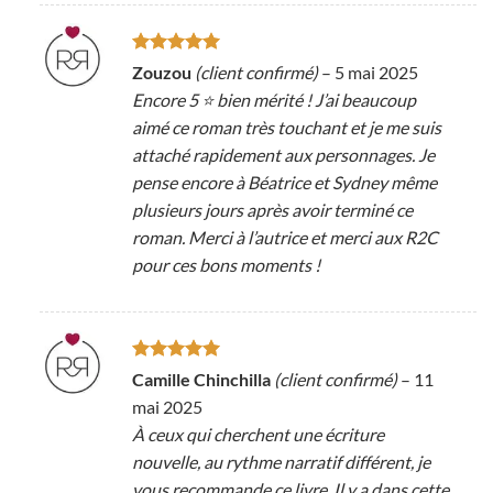
Note
5
sur
Zouzou
(client confirmé)
–
5 mai 2025
5
Encore 5 ⭐️ bien mérité ! J’ai beaucoup
aimé ce roman très touchant et je me suis
attaché rapidement aux personnages. Je
pense encore à Béatrice et Sydney même
plusieurs jours après avoir terminé ce
roman. Merci à l’autrice et merci aux R2C
pour ces bons moments !
Note
5
sur
Camille Chinchilla
(client confirmé)
–
11
5
mai 2025
À ceux qui cherchent une écriture
nouvelle, au rythme narratif différent, je
vous recommande ce livre. Il y a dans cette