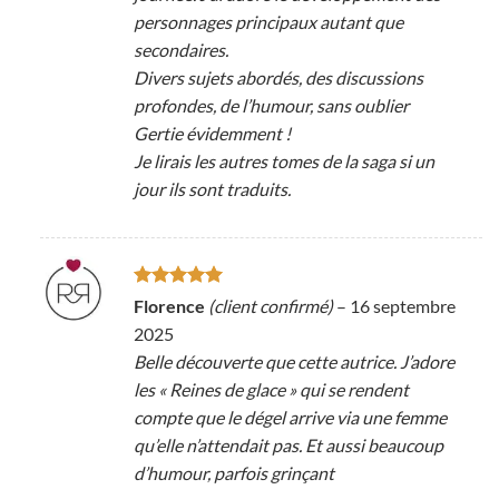
personnages principaux autant que
secondaires.
Divers sujets abordés, des discussions
profondes, de l’humour, sans oublier
Gertie évidemment !
Je lirais les autres tomes de la saga si un
jour ils sont traduits.
Note
5
sur
Florence
(client confirmé)
–
16 septembre
5
2025
Belle découverte que cette autrice. J’adore
les « Reines de glace » qui se rendent
compte que le dégel arrive via une femme
qu’elle n’attendait pas. Et aussi beaucoup
d’humour, parfois grinçant