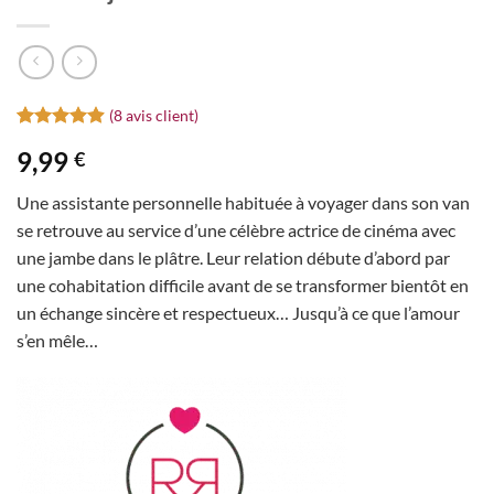
(
8
avis client)
Noté
8
4.88
9,99
€
sur 5 basé
sur
notations
Une assistante personnelle habituée à voyager dans son van
client
se retrouve au service d’une célèbre actrice de cinéma avec
une jambe dans le plâtre. Leur relation débute d’abord par
une cohabitation difficile avant de se transformer bientôt en
un échange sincère et respectueux… Jusqu’à ce que l’amour
s’en mêle…