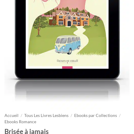
Accueil
/
Tous Les Livres Lesbiens
/
Ebooks par Collections
/
Ebooks Romance
Brisée à jamais