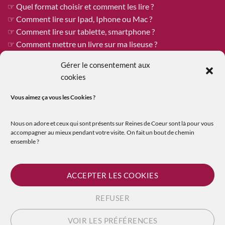
☞ Quel format choisir et comment les lire ?
☞ Comment lire sur Ipad, Iphone ou Mac ?
☞ Comment lire sur tablette, smartphone ?
☞ Comment mettre un livre sur ma liseuse ?
Gérer le consentement aux
cookies
ÊTRE PUBLIÉE CHEZ REINES DE COEUR
Vous aimez ça vous les
Cookies ?
Reines de Cœur est toujours à la recherche de tapuscrits à
publier !
Nous on adore et ceux qui sont présents sur Reines de Coeur sont là pour vous
Vous êtes un.e auteur.e qui recherche une maison d’édition
accompagner au mieux pendant votre visite. On fait un bout de chemin
ensemble ?
ouverte où le travail et les échanges humains sont au premier
plan ?
☞
En savoir plus sur la soumission de tapuscrit
ACCEPTER LES COOKIES
REFUSER
Visa
PayPal
MasterCard
Credit
VOIR LES PRÉFÉRENCES