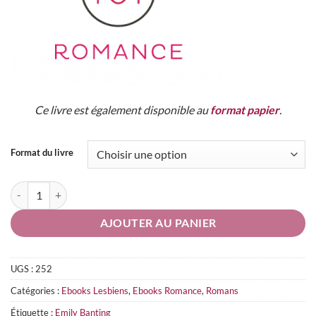
Ce livre est également disponible au
format papier
.
Format du livre
quantité de Brisée à jamais
AJOUTER AU PANIER
UGS :
252
Catégories :
Ebooks Lesbiens
,
Ebooks Romance
,
Romans
Étiquette :
Emily Banting