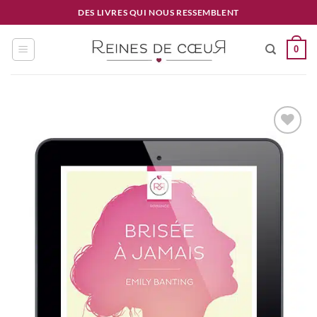
Passer
DES LIVRES QUI NOUS RESSEMBLENT
au
contenu
0
Ajouter
à la
wishlist