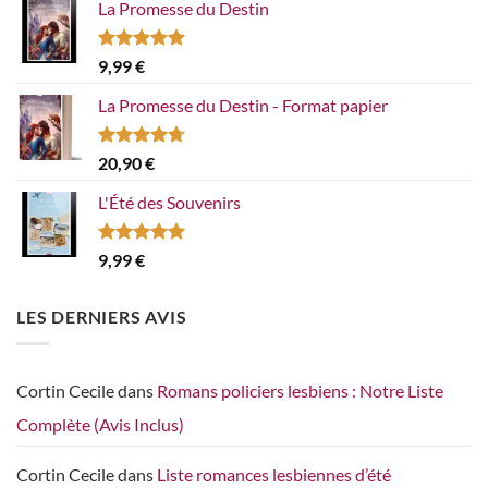
La Promesse du Destin
Note
5.00
9,99
€
sur 5
La Promesse du Destin - Format papier
Note
4.67
20,90
€
sur 5
L'Été des Souvenirs
Note
5.00
9,99
€
sur 5
LES DERNIERS AVIS
Cortin Cecile
dans
Romans policiers lesbiens : Notre Liste
Complète (Avis Inclus)
Cortin Cecile
dans
Liste romances lesbiennes d’été