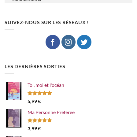
SUIVEZ-NOUS SUR LES RÉSEAUX !
LES DERNIÈRES SORTIES
Toi, moi et l'océan
Note
5.00
5,99
€
sur 5
Ma Personne Préférée
Note
5.00
3,99
€
sur 5