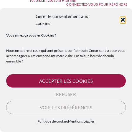
10 JUILLET 2023 À 8 H 18 MIN
CONNECTEZ-VOUS POUR RÉPONDRE
Gérer le consentement aux
Harry Potter
dit:
cookies
😉😂
Vous aimez ça vous les
Cookies ?
Très belle lecture à toi et que ton plaisir
soit bien présent. 😀
Nous on adore et ceux qui sont présents sur Reines de Coeur sont là pour vous
10 JUILLET 2023 À 15 H 44 MIN
accompagner au mieux pendant votre visite. On fait un bout de chemin
CONNECTEZ-VOUS POUR RÉPONDRE
ensemble ?
Cortin Cecile
dit:
ACCEPTER LES COOKIES
Beaucoup de plaisir et d’émotions
avec la Voie du sud !
REFUSER
J’espère que toi aussi tu seras
conquise par la force de cette
VOIR LES PRÉFÉRENCES
romance 😉🥰
Politique de cookies
Mentions Légales
11 JUILLET 2023 À 9 H 00 MIN