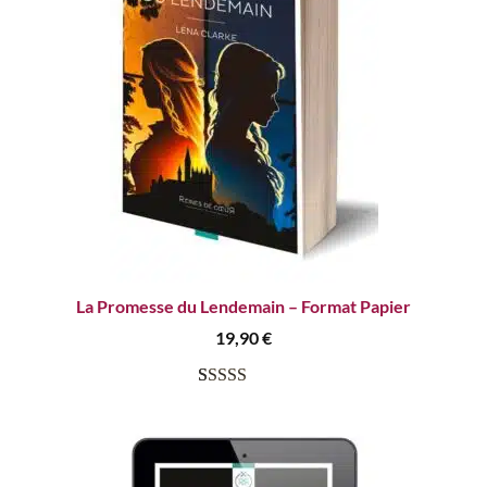
La Promesse du Lendemain – Format Papier
19,90
€
Noté
7
4.86
sur 5 basé
sur
notations