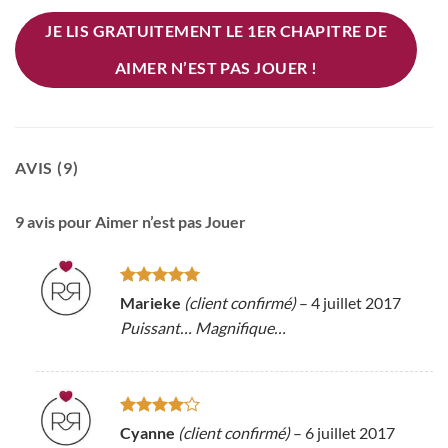
JE LIS GRATUITEMENT LE 1ER CHAPITRE DE
AIMER N’EST PAS JOUER !
AVIS (9)
9 avis pour
Aimer n’est pas Jouer
Note
5
sur
Marieke
(client confirmé)
–
4 juillet 2017
5
Puissant… Magnifique…
Note
4
Cyanne
(client confirmé)
–
6 juillet 2017
sur 5