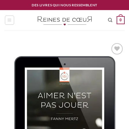
Passer
DES LIVRES QUI NOUS RESSEMBLENT
au
contenu
0
Ajouter
à la
wishlist