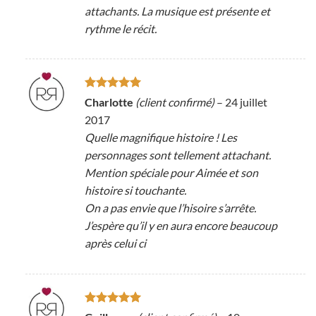
attachants. La musique est présente et
rythme le récit.
Note
5
sur
Charlotte
(client confirmé)
–
24 juillet
5
2017
Quelle magnifique histoire ! Les
personnages sont tellement attachant.
Mention spéciale pour Aimée et son
histoire si touchante.
On a pas envie que l’hisoire s’arrête.
J’espère qu’il y en aura encore beaucoup
après celui ci
Note
5
sur