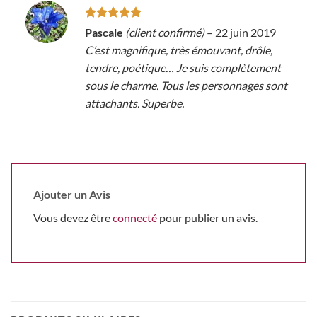
Note
5
sur
Pascale
(client confirmé)
–
22 juin 2019
5
C’est magnifique, très émouvant, drôle,
tendre, poétique… Je suis complètement
sous le charme. Tous les personnages sont
attachants. Superbe.
Ajouter un Avis
Vous devez être
connecté
pour publier un avis.