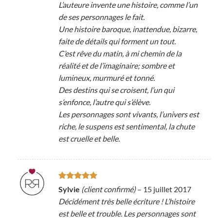
L’auteure invente une histoire, comme l’un
de ses personnages le fait.
Une histoire baroque, inattendue, bizarre,
faite de détails qui forment un tout.
C’est rêve du matin, à mi chemin de la
réalité et de l’imaginaire; sombre et
lumineux, murmuré et tonné.
Des destins qui se croisent, l’un qui
s’enfonce, l’autre qui s’élève.
Les personnages sont vivants, l’univers est
riche, le suspens est sentimental, la chute
est cruelle et belle.
Note
5
sur
Sylvie
(client confirmé)
–
15 juillet 2017
5
Décidément très belle écriture ! L’histoire
est belle et trouble. Les personnages sont