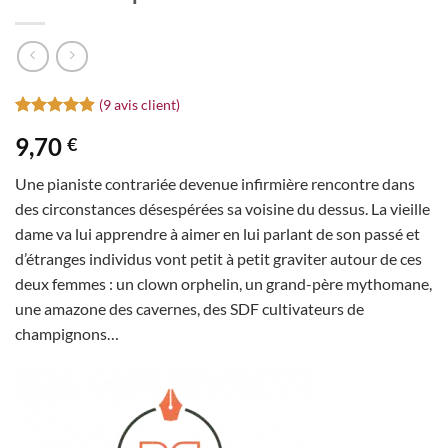
(
9
avis client)
Noté
9
4.89
9,70
€
sur 5 basé
sur
notations
Une pianiste contrariée devenue infirmière rencontre dans
client
des circonstances désespérées sa voisine du dessus. La vieille
dame va lui apprendre à aimer en lui parlant de son passé et
d’étranges individus vont petit à petit graviter autour de ces
deux femmes : un clown orphelin, un grand-père mythomane,
une amazone des cavernes, des SDF cultivateurs de
champignons…