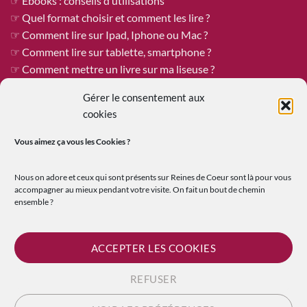
☞ Ebooks : conseils d’utilisations
☞ Quel format choisir et comment les lire ?
☞ Comment lire sur Ipad, Iphone ou Mac ?
☞ Comment lire sur tablette, smartphone ?
☞ Comment mettre un livre sur ma liseuse ?
Gérer le consentement aux
cookies
ÊTRE PUBLIÉE CHEZ REINES DE COEUR
Vous aimez ça vous les
Cookies ?
Reines de Cœur est toujours à la recherche de tapuscrits à
publier !
Nous on adore et ceux qui sont présents sur Reines de Coeur sont là pour vous
Vous êtes un.e auteur.e qui recherche une maison d’édition
accompagner au mieux pendant votre visite. On fait un bout de chemin
ensemble ?
ouverte où le travail et les échanges humains sont au premier
plan ?
☞
En savoir plus sur la soumission de tapuscrit
ACCEPTER LES COOKIES
REFUSER
Visa
PayPal
MasterCard
Credit