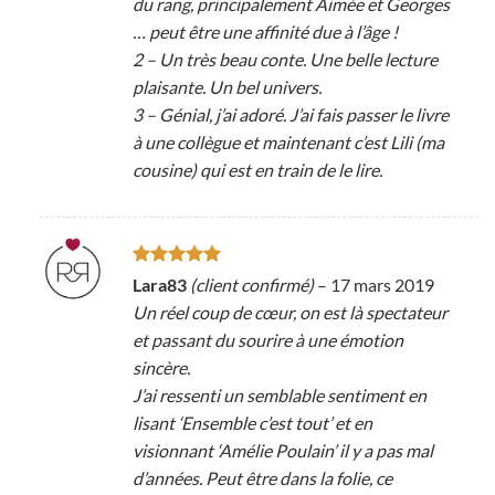
du rang, principalement Aimée et Georges
… peut être une affinité due à l’âge !
2 – Un très beau conte. Une belle lecture
plaisante. Un bel univers.
3 – Génial, j’ai adoré. J’ai fais passer le livre
à une collègue et maintenant c’est Lili (ma
cousine) qui est en train de le lire.
Note
5
sur
Lara83
(client confirmé)
–
17 mars 2019
5
Un réel coup de cœur, on est là spectateur
et passant du sourire à une émotion
sincère.
J’ai ressenti un semblable sentiment en
lisant ‘Ensemble c’est tout’ et en
visionnant ‘Amélie Poulain’ il y a pas mal
d’années. Peut être dans la folie, ce