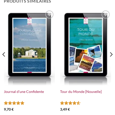
PRODUITS SIMILAIRES
Ajouter
Ajouter
à la
à la
wishlist
wishlist
Journal d’une Confidente
Tour du Monde [Nouvelle]
Note
4.97
Note
4.5
9,70
€
3,49
€
sur 5
sur 5