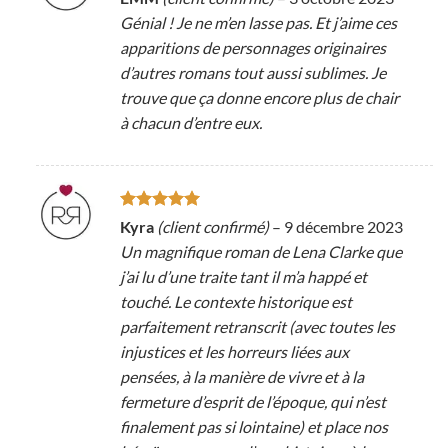
5
Génial ! Je ne m’en lasse pas. Et j’aime ces
apparitions de personnages originaires
d’autres romans tout aussi sublimes. Je
trouve que ça donne encore plus de chair
à chacun d’entre eux.
Note
5
sur
Kyra
(client confirmé)
–
9 décembre 2023
5
Un magnifique roman de Lena Clarke que
j’ai lu d’une traite tant il m’a happé et
touché. Le contexte historique est
parfaitement retranscrit (avec toutes les
injustices et les horreurs liées aux
pensées, à la manière de vivre et à la
fermeture d’esprit de l’époque, qui n’est
finalement pas si lointaine) et place nos