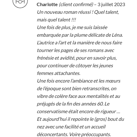
Note
5
sur
Charlotte
(client confirmé)
–
3 juillet 2023
5
Un nouveau roman réussi ! Quel talent,
mais quel talent !!!
Une fois de plus, je me suis laissée
embarquée par la plume délicate de Léna.
L’autrice a l’art et la manière de nous faire
tourner les pages de ses romans avec
frénésie et avidité, pour en savoir plus,
pour continuer de côtoyer les jeunes
femmes attachantes.
Une fois encore l’ambiance et les mœurs
de l’époque sont bien retranscrites, on
vibre de colère face aux mentalités et au
préjugés de la fin des années 60. Le
conservatisme était encore de rigueur …
Et aujourd’hui il repointe le (gros) bout du
nez avec une facilité et un accueil
déconcertants. Voire préoccupants.