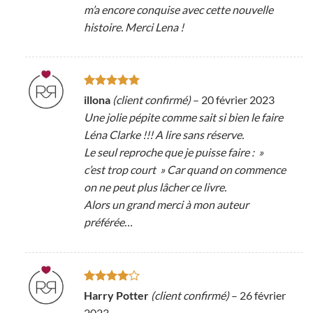
m’a encore conquise avec cette nouvelle
histoire. Merci Lena !
Note
5
sur
illona
(client confirmé)
–
20 février 2023
5
Une jolie pépite comme sait si bien le faire
Léna Clarke !!! A lire sans réserve.
Le seul reproche que je puisse faire : »
c’est trop court » Car quand on commence
on ne peut plus lâcher ce livre.
Alors un grand merci à mon auteur
préférée…
Note
4
Harry Potter
(client confirmé)
–
26 février
sur 5
2023