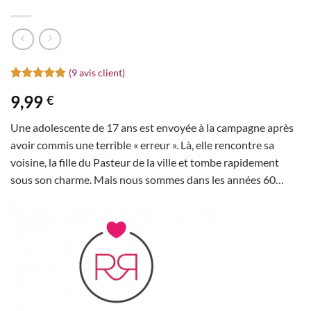
(
9
avis client)
Noté
9
4.89
9,99
€
sur 5 basé
sur
notations
Une adolescente de 17 ans est envoyée à la campagne après
client
avoir commis une terrible « erreur ». Là, elle rencontre sa
voisine, la fille du Pasteur de la ville et tombe rapidement
sous son charme. Mais nous sommes dans les années 60…