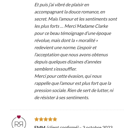
Et puis j’ai vibré de plaisir en
accompagnant la douce romance, en
secret. Mais l’amour et les sentiments sont
les plus forts … Merci Madame Clarke
pour ce beau témoignage d’une époque
révolue, mais dont la « moralité »
redevient une norme. L’espoir et
l’acceptation que nous avons obtenus
depuis quelques dizaines d’années
semblent s’essouffler.
Merci pour cette évasion, qui nous
rappelle que l’amour est plus fort que la
pression sociale. Rien de sert de lutter, ni
de résister à ses sentiments.
Note
5
sur
EMM
(client confirmé)
–
3 octobre 2023