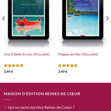
Une Si Belle Erreur [Nouvelle]
Piégées en Mer [Nouvelle]
Note
5
sur
Note
4.64
3,49
€
3,49
€
5
sur 5
MAISON D’ÉDITION REINES DE CŒUR
☞ Qui se cache derrière Reines de Coeur ?