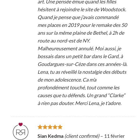
art. Une pensée émue quand les filles
hésitent à rejoindre le site de Woodstock.
Quand je pense que j’avais commandé
mes places en 2019 pour le remake des 50
ans sur la même plaine de Bethel, à 2h de
route au nord-est de NY.
Malheureusement annulé. Moi aussi, je
bossais dans un petit bar dans le Gard, à
Goudargues-sur-Cèze dans ces années-là.
Lena, tu as réveillé la nostalgie des débuts
de mon adolescence. Ca m’a
profondément touché, tout comme les
causes que tu défends. Un grand “Clarke”
à n’en pas douter. Merci Lena, je t’adore.
Note
5
sur
Sian Kedma
(client confirmé)
–
11 février
5