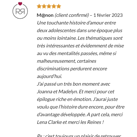
Note
5
sur
M@non
(client confirmé)
–
1 février 2023
5
Une touchante histoire d’amour entre
deux adolescentes dans une époque plus
ou moins lointaine. Les thématiques sont
très intéressantes et évidemment de mise
au vu des mentalités passées, même si
malheureusement, certaines
discriminations perdurent encore
aujourd’hui.
J’ai passé un très bon moment avec
Joanna et Madelyn. Et merci pour cet
épilogue riche en émotion. J’aurai juste
voulu que l’histoire dure encore, pour être
d’avantage développée. A part cela, merci
Lena Clarke et merci les Reines !
Ps : c’est toujours un plaisir de retrouver