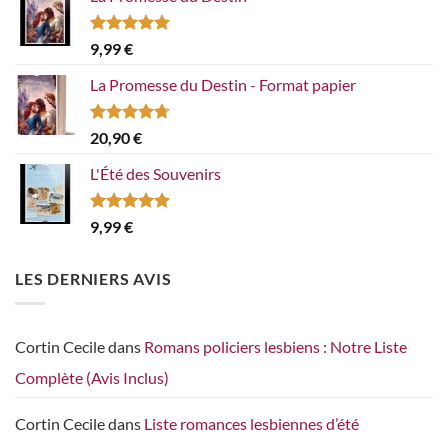
Note
5.00
9,99
€
sur 5
La Promesse du Destin - Format papier
Note
4.67
20,90
€
sur 5
L'Été des Souvenirs
Note
5.00
9,99
€
sur 5
LES DERNIERS AVIS
Cortin Cecile
dans
Romans policiers lesbiens : Notre Liste
Complète (Avis Inclus)
Cortin Cecile
dans
Liste romances lesbiennes d’été