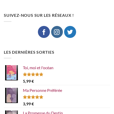
SUIVEZ-NOUS SUR LES RÉSEAUX !
LES DERNIÈRES SORTIES
Toi, moi et l'océan
Note
5.00
5,99
€
sur 5
Ma Personne Préférée
Note
5.00
3,99
€
sur 5
La Promesse du Destin