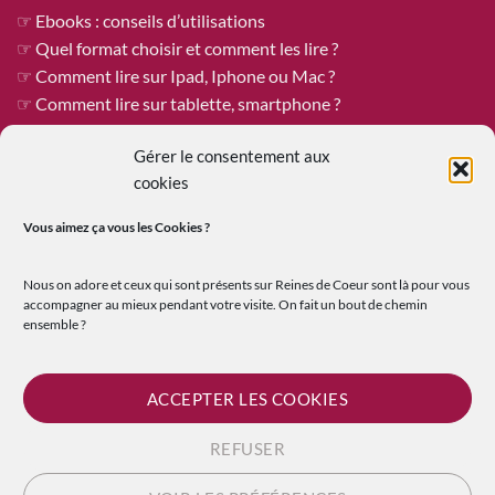
☞ Ebooks : conseils d’utilisations
☞ Quel format choisir et comment les lire ?
☞ Comment lire sur Ipad, Iphone ou Mac ?
☞ Comment lire sur tablette, smartphone ?
☞ Comment mettre un livre sur ma liseuse ?
Gérer le consentement aux
cookies
ÊTRE PUBLIÉE CHEZ REINES DE COEUR
Vous aimez ça vous les
Cookies ?
Reines de Cœur est toujours à la recherche de tapuscrits à
Nous on adore et ceux qui sont présents sur Reines de Coeur sont là pour vous
publier !
accompagner au mieux pendant votre visite. On fait un bout de chemin
Vous êtes un.e auteur.e qui recherche une maison d’édition
ensemble ?
ouverte où le travail et les échanges humains sont au premier
plan ?
ACCEPTER LES COOKIES
☞
En savoir plus sur la soumission de tapuscrit
REFUSER