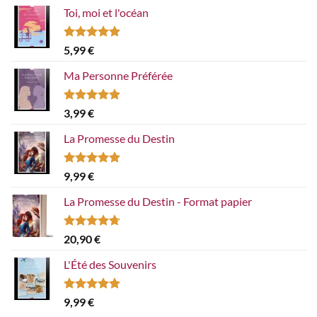
Toi, moi et l'océan
Note
5.00
5,99
€
sur 5
Ma Personne Préférée
Note
5.00
3,99
€
sur 5
La Promesse du Destin
Note
5.00
9,99
€
sur 5
La Promesse du Destin - Format papier
Note
4.67
20,90
€
sur 5
L'Été des Souvenirs
Note
5.00
9,99
€
sur 5