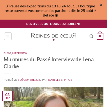
X
⚡️ Pause des expéditions du 10 au 24 août. La boutique
reste ouverte, vos commandes partiront dès le 25 août ⚡️
Bel été ☀️
Passer
DES LIVRES QUI NOUS RESSEMBLENT
au
contenu
0
BLOG
,
INTERVIEW
Murmures du Passé Interview de Lena
Clarke
PUBLIÉ LE
8 DÉCEMBRE 2020
PAR
ISABELLE B. PRICE
08
Déc