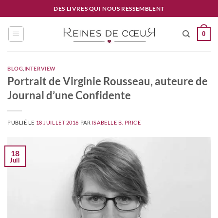
Passer
DES LIVRES QUI NOUS RESSEMBLENT
au
contenu
0
BLOG
,
INTERVIEW
Portrait de Virginie Rousseau, auteure de
Journal d’une Confidente
PUBLIÉ LE
18 JUILLET 2016
PAR
ISABELLE B. PRICE
18
Juil