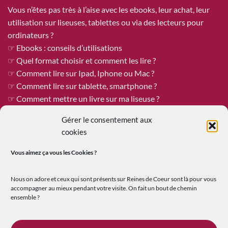
Vous n’êtes pas très à l’aise avec les ebooks, leur achat, leur
utilisation sur liseuses, tablettes ou via des lecteurs pour
ordinateurs ?
☞ Ebooks : conseils d’utilisations
☞ Quel format choisir et comment les lire ?
☞ Comment lire sur Ipad, Iphone ou Mac ?
☞ Comment lire sur tablette, smartphone ?
☞ Comment mettre un livre sur ma liseuse ?
Gérer le consentement aux
cookies
ÊTRE PUBLIÉE CHEZ REINES DE COEUR
Vous aimez ça vous les
Cookies ?
Reines de Cœur est toujours à la recherche de tapuscrits à
publier !
Nous on adore et ceux qui sont présents sur Reines de Coeur sont là pour vous
Vous êtes un.e auteur.e qui recherche une maison d’édition
accompagner au mieux pendant votre visite. On fait un bout de chemin
ensemble ?
ouverte où le travail et les échanges humains sont au premier
plan ?
☞
En savoir plus sur la soumission de tapuscrit