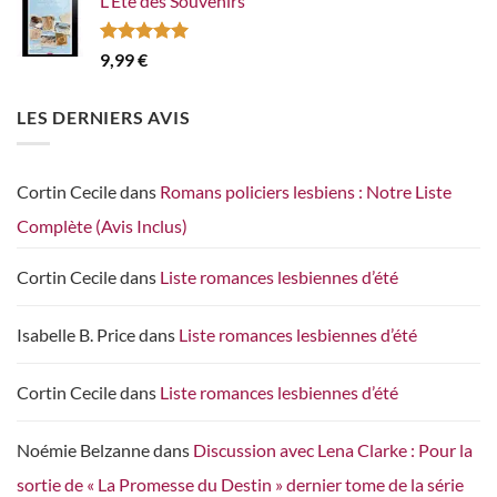
L'Été des Souvenirs
Note
5.00
9,99
€
sur 5
LES DERNIERS AVIS
Cortin Cecile
dans
Romans policiers lesbiens : Notre Liste
Complète (Avis Inclus)
Cortin Cecile
dans
Liste romances lesbiennes d’été
Isabelle B. Price
dans
Liste romances lesbiennes d’été
Cortin Cecile
dans
Liste romances lesbiennes d’été
Noémie Belzanne
dans
Discussion avec Lena Clarke : Pour la
sortie de « La Promesse du Destin » dernier tome de la série