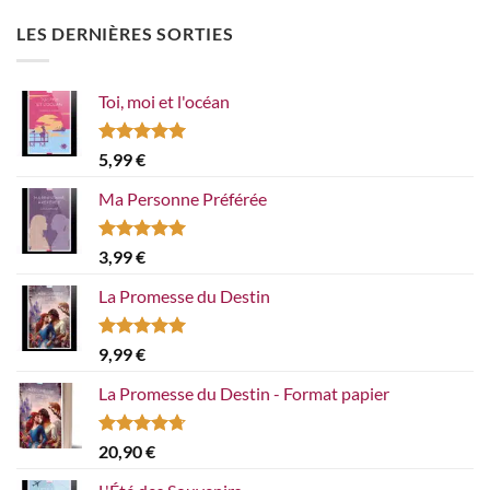
LES DERNIÈRES SORTIES
Toi, moi et l'océan
Note
5.00
5,99
€
sur 5
Ma Personne Préférée
Note
5.00
3,99
€
sur 5
La Promesse du Destin
Note
5.00
9,99
€
sur 5
La Promesse du Destin - Format papier
Note
4.67
20,90
€
sur 5