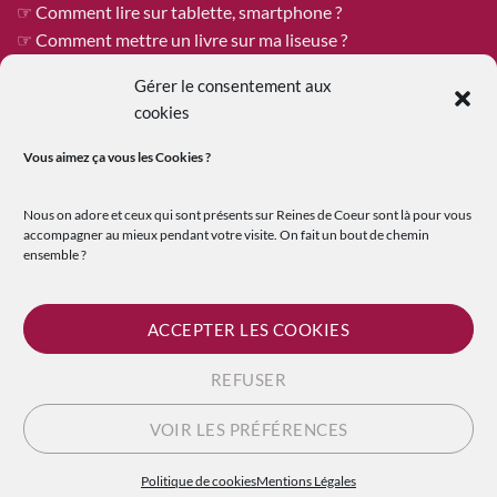
☞ Comment lire sur tablette, smartphone ?
☞ Comment mettre un livre sur ma liseuse ?
Gérer le consentement aux
cookies
ÊTRE PUBLIÉE CHEZ REINES DE COEUR
Vous aimez ça vous les
Cookies ?
Reines de Cœur est toujours à la recherche de tapuscrits à
publier !
Nous on adore et ceux qui sont présents sur Reines de Coeur sont là pour vous
Vous êtes un.e auteur.e qui recherche une maison d’édition
accompagner au mieux pendant votre visite. On fait un bout de chemin
ensemble ?
ouverte où le travail et les échanges humains sont au premier
plan ?
☞
En savoir plus sur la soumission de tapuscrit
ACCEPTER LES COOKIES
REFUSER
Visa
PayPal
MasterCard
Credit
VOIR LES PRÉFÉRENCES
Card
FAQ
NOUS CONTACTER
MENTIONS LÉGALES
CGU ET CGV
2
Politique de cookies
Mentions Légales
© Reines de Coeur 2015 - 2026