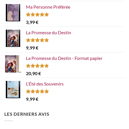
sur 5
Ma Personne Préférée
Note
5.00
3,99
€
sur 5
La Promesse du Destin
Note
5.00
9,99
€
sur 5
La Promesse du Destin - Format papier
Note
4.67
20,90
€
sur 5
L'Été des Souvenirs
Note
5.00
9,99
€
sur 5
LES DERNIERS AVIS