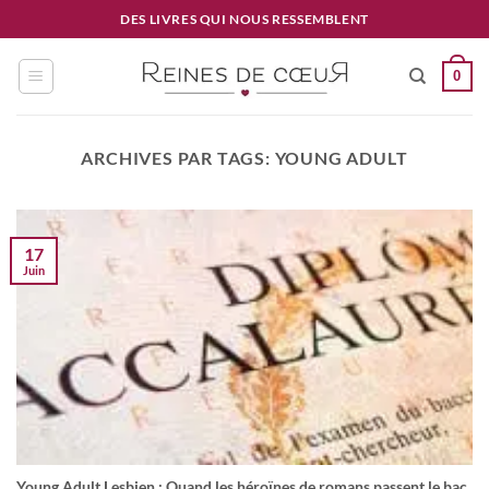
Passer
DES LIVRES QUI NOUS RESSEMBLENT
au
contenu
0
ARCHIVES PAR TAGS:
YOUNG ADULT
17
Juin
Young Adult Lesbien : Quand les héroïnes de romans passent le bac