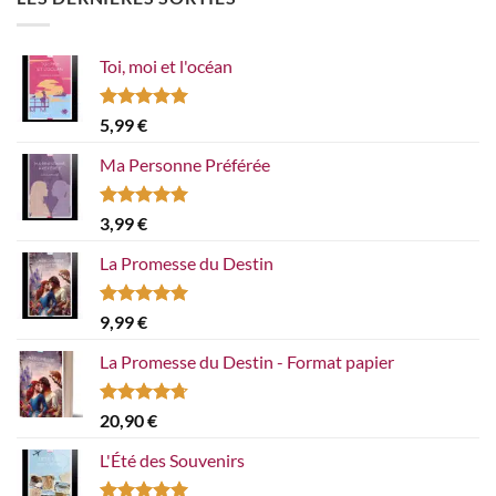
Toi, moi et l'océan
Note
5.00
5,99
€
sur 5
Ma Personne Préférée
Note
5.00
3,99
€
sur 5
La Promesse du Destin
Note
5.00
9,99
€
sur 5
La Promesse du Destin - Format papier
Note
4.67
20,90
€
sur 5
L'Été des Souvenirs