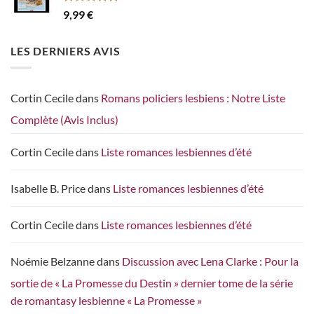
Note
5.00
9,99
€
sur 5
LES DERNIERS AVIS
Cortin Cecile
dans
Romans policiers lesbiens : Notre Liste
Complète (Avis Inclus)
Cortin Cecile
dans
Liste romances lesbiennes d’été
Isabelle B. Price
dans
Liste romances lesbiennes d’été
Cortin Cecile
dans
Liste romances lesbiennes d’été
Noémie Belzanne
dans
Discussion avec Lena Clarke : Pour la
sortie de « La Promesse du Destin » dernier tome de la série
de romantasy lesbienne « La Promesse »