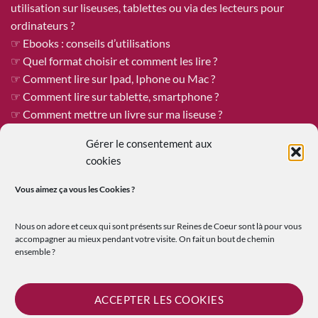
utilisation sur liseuses, tablettes ou via des lecteurs pour
ordinateurs ?
☞ Ebooks : conseils d’utilisations
☞ Quel format choisir et comment les lire ?
☞ Comment lire sur Ipad, Iphone ou Mac ?
☞ Comment lire sur tablette, smartphone ?
☞ Comment mettre un livre sur ma liseuse ?
Gérer le consentement aux
cookies
ÊTRE PUBLIÉE CHEZ REINES DE COEUR
Vous aimez ça vous les
Cookies ?
Reines de Cœur est toujours à la recherche de tapuscrits à
publier !
Nous on adore et ceux qui sont présents sur Reines de Coeur sont là pour vous
Vous êtes un.e auteur.e qui recherche une maison d’édition
accompagner au mieux pendant votre visite. On fait un bout de chemin
ensemble ?
ouverte où le travail et les échanges humains sont au premier
plan ?
☞
En savoir plus sur la soumission de tapuscrit
ACCEPTER LES COOKIES