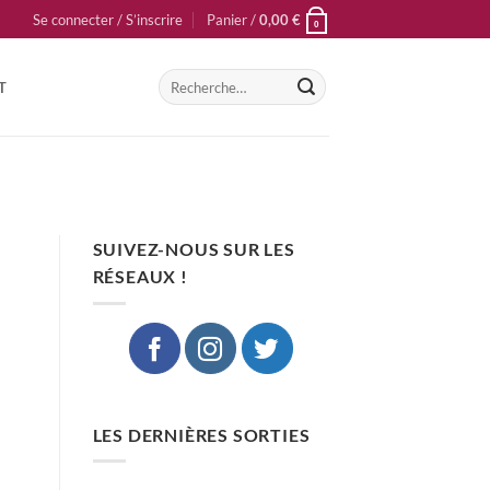
Se connecter / S’inscrire
Panier /
0,00
€
0
Recherche
T
pour :
SUIVEZ-NOUS SUR LES
RÉSEAUX !
LES DERNIÈRES SORTIES