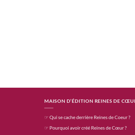
MAISON D’ÉDITION REINES DE CŒU
☞ Qui se cache derrière Reines de Coeur ?
☞ Pourquoi avoir créé Reines de Cœur ?