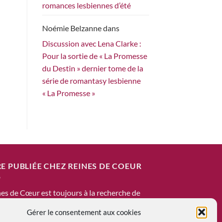
romances lesbiennes d’été
Noémie Belzanne
dans
Discussion avec Lena Clarke :
Pour la sortie de « La Promesse
du Destin » dernier tome de la
série de romantasy lesbienne
« La Promesse »
E PUBLIÉE CHEZ REINES DE COEUR
es de Cœur est toujours à la recherche de
scrits à publier !
Gérer le consentement aux cookies
 êtes un.e auteur.e qui recherche une