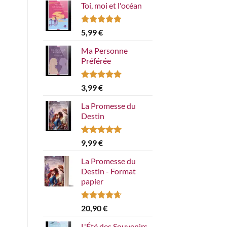
Toi, moi et l'océan
Note
5.00
5,99
€
sur 5
Ma Personne
Préférée
Note
5.00
3,99
€
sur 5
La Promesse du
Destin
Note
5.00
9,99
€
sur 5
La Promesse du
Destin - Format
papier
Note
4.67
20,90
€
sur 5
L'Été des Souvenirs