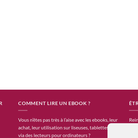
R
COMMENT LIRE UN EBOOK ?
ÊTR
Vous n’êtes pas très à l’aise avec les ebooks, leur
Rein
achat, leur utilisation sur liseuses, tablettes ou
tapu
via des lecteurs pour ordinateurs ?
Vous