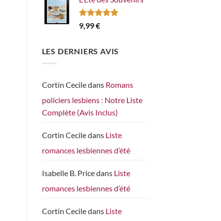
Note
5.00
9,99
€
sur 5
LES DERNIERS AVIS
Cortin Cecile
dans
Romans
policiers lesbiens : Notre Liste
Complète (Avis Inclus)
Cortin Cecile
dans
Liste
romances lesbiennes d’été
Isabelle B. Price
dans
Liste
romances lesbiennes d’été
Cortin Cecile
dans
Liste