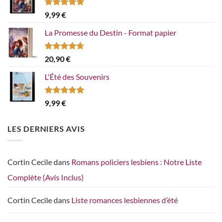
Note
5.00
9,99
€
sur 5
La Promesse du Destin - Format papier
Note
4.67
20,90
€
sur 5
L'Été des Souvenirs
Note
5.00
9,99
€
sur 5
LES DERNIERS AVIS
Cortin Cecile
dans
Romans policiers lesbiens : Notre Liste
Complète (Avis Inclus)
Cortin Cecile
dans
Liste romances lesbiennes d’été