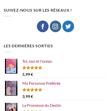
SUIVEZ-NOUS SUR LES RÉSEAUX !
LES DERNIÈRES SORTIES
Toi, moi et l'océan
Note
5.00
5,99
€
sur 5
Ma Personne Préférée
Note
5.00
3,99
€
sur 5
La Promesse du Destin