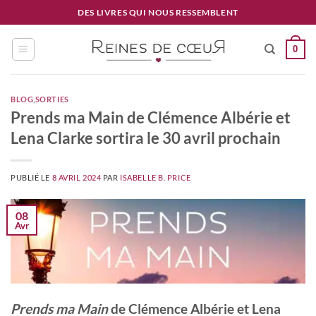
Passer
DES LIVRES QUI NOUS RESSEMBLENT
au
contenu
0
BLOG
,
SORTIES
Prends ma Main de Clémence Albérie et
Lena Clarke sortira le 30 avril prochain
PUBLIÉ LE
8 AVRIL 2024
PAR
ISABELLE B. PRICE
08
Avr
Prends ma Main
de Clémence Albérie et Lena