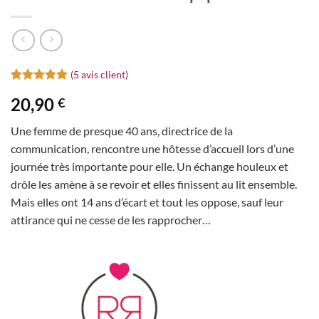
(
5
avis client)
Noté
5
5
sur
20,90
€
5 basé sur
notations
client
Une femme de presque 40 ans, directrice de la
communication, rencontre une hôtesse d’accueil lors d’une
journée très importante pour elle. Un échange houleux et
drôle les amène à se revoir et elles finissent au lit ensemble.
Mais elles ont 14 ans d’écart et tout les oppose, sauf leur
attirance qui ne cesse de les rapprocher…