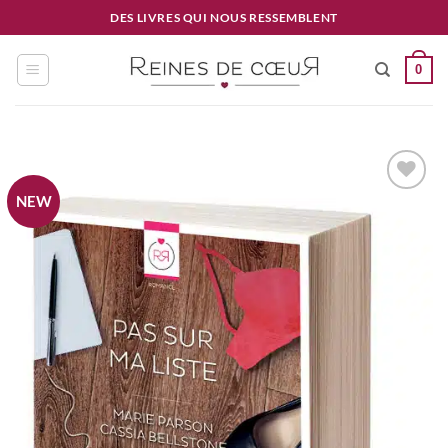
Passer
DES LIVRES QUI NOUS RESSEMBLENT
au
contenu
0
NEW
Ajouter
à la
wishlist