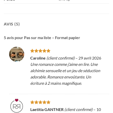
AVIS (5)
5 avis pour
Pas sur ma liste – Format papier
Note
5
sur
Caroline
(client confirmé)
–
29 avril 2026
5
Une romance comme j’aime en lire. Une
alchimie sensuelle et un jeu de séduction
adorable. Romance envoûtante. Un
écriture à 2 mains magnifique.
Note
5
sur
Laetitia GANTNER
(client confirmé)
–
10
5