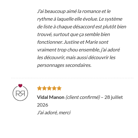
J’ai beaucoup aimé la romance et le
rythme à laquelle elle évolue. Le système
de liste à chaque désaccord est plutôt bien
trouvé, surtout que ça semble bien
fonctionner. Justine et Marie sont
vraiment trop chou ensemble, j’ai adoré
les découvrir, mais aussi découvrir les
personnages secondaires.
Note
5
sur
Vidal Manon
(client confirmé)
–
28 juillet
5
2026
J’ai adoré, merci