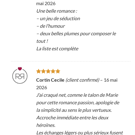
mai 2026
Une belle romance :
– un jeu de séduction
– de l’humour
– deux belles plumes pour composer le
tout !
La liste est complète
Note
5
sur
Cortin Cecile
(client confirmé)
–
16 mai
5
2026
J’ai craqué net, comme le talon de Marie
pour cette romance passion, apologie de
la simplicité au sens le plus vertueux.
Accroche immédiate entre les deux
héroïnes.
Les échanges légers ou plus sérieux fusent