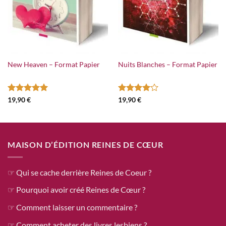
New Heaven – Format Papier
Nuits Blanches – Format Papier
Note
4.94
Note
4
19,90
€
19,90
€
sur 5
sur 5
MAISON D’ÉDITION REINES DE CŒUR
☞ Qui se cache derrière Reines de Coeur ?
☞ Pourquoi avoir créé Reines de Cœur ?
☞ Comment laisser un commentaire ?
☞ Comment acheter des livres lesbiens ?