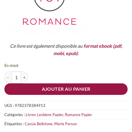
Ce livre est également disponible au
format ebook (pdf,
mobi, epub)
.
En stock
quantité de Pas sur ma liste - Format papier
AJOUTER AU PANIER
UGS :
9782378384913
Catégories :
Livres Lesbiens Papier
,
Romance Papier
Étiquettes :
Cassia Bellstone
,
Marie Parson