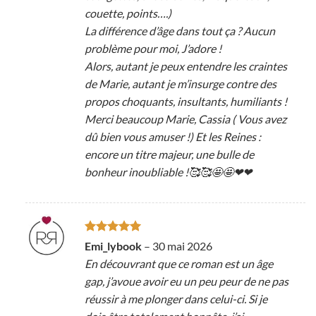
couette, points….)
La différence d’âge dans tout ça ? Aucun
problème pour moi, J’adore !
Alors, autant je peux entendre les craintes
de Marie, autant je m’insurge contre des
propos choquants, insultants, humiliants !
Merci beaucoup Marie, Cassia ( Vous avez
dû bien vous amuser !) Et les Reines :
encore un titre majeur, une bulle de
bonheur inoubliable !🥰🥰🤩🤩❤❤
Note
5
sur
Emi_lybook
–
30 mai 2026
5
En découvrant que ce roman est un âge
gap, j’avoue avoir eu un peu peur de ne pas
réussir à me plonger dans celui-ci. Si je