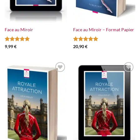
Face au Miroir
Face au Miroir – Format Papier
Note
4.83
Note
5
sur
9,99
€
20,90
€
sur 5
5
Ajouter
Ajouter
à la
à la
wishlist
wishlist