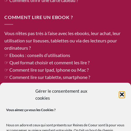
☞ Comment offrir une carte cadeau ?
COMMENT LIRE UN EBOOK ?
Vous n’êtes pas très à l’aise avec les ebooks, leur achat, leur
utilisation sur liseuses, tablettes ou via des lecteurs pour
ordinateurs ?
☞ Ebooks : conseils d’utilisations
☞ Quel format choisir et comment les lire ?
☞ Comment lire sur Ipad, Iphone ou Mac ?
☞ Comment lire sur tablette, smartphone ?
☞ Comment mettre un livre sur ma liseuse ?
Gérer le consentement aux
cookies
ÊTRE PUBLIÉE CHEZ REINES DE COEUR
Vous aimez ça vous les
Cookies ?
Reines de Cœur est toujours à la recherche de tapuscrits à
Nous on adore et ceux qui sont présents sur Reines de Coeur sont là pour vous
publier !
accompagner au mieux pendant votre visite. On fait un bout de chemin