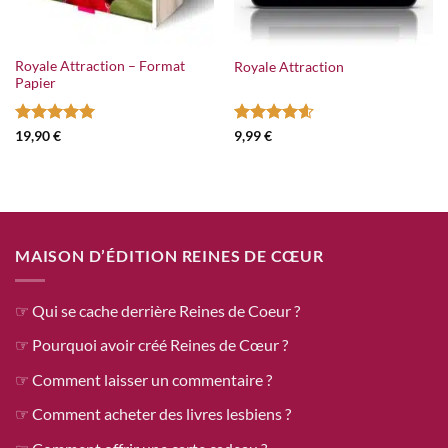
Royale Attraction – Format
Royale Attraction
Papier
Note
5
sur
Note
4.6
19,90
€
9,99
€
5
sur 5
MAISON D’ÉDITION REINES DE CŒUR
☞ Qui se cache derrière Reines de Coeur ?
☞ Pourquoi avoir créé Reines de Cœur ?
☞ Comment laisser un commentaire ?
☞ Comment acheter des livres lesbiens ?