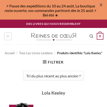
X
⚡️ Pause des expéditions du 10 au 24 août. La boutique
reste ouverte, vos commandes partiront dès le 25 août ⚡️
Bel été ☀️
Passer
DES LIVRES QUI NOUS RESSEMBLENT
au
contenu
0
Accueil
/
Tous Les Livres Lesbiens
/
Produits identifiés “Lola Keeley”
FILTRER
Lola Keeley