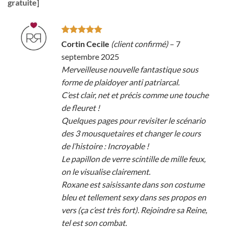
gratuite]
Note
5
sur
Cortin Cecile
(client confirmé)
–
7
5
septembre 2025
Merveilleuse nouvelle fantastique sous
forme de plaidoyer anti patriarcal.
C’est clair, net et précis comme une touche
de fleuret !
Quelques pages pour revisiter le scénario
des 3 mousquetaires et changer le cours
de l’histoire : Incroyable !
Le papillon de verre scintille de mille feux,
on le visualise clairement.
Roxane est saisissante dans son costume
bleu et tellement sexy dans ses propos en
vers (ça c’est très fort). Rejoindre sa Reine,
tel est son combat.