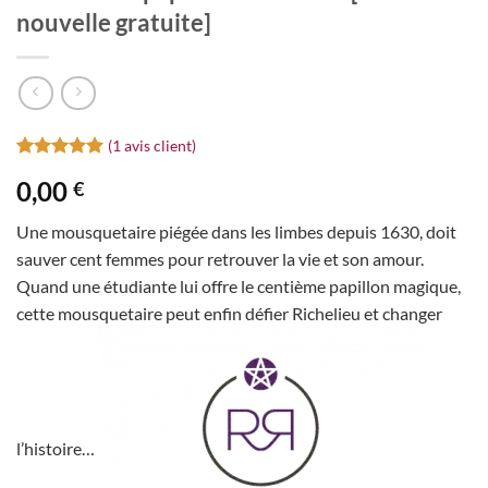
nouvelle gratuite]
(
1
avis client)
Noté
1
5
sur
0,00
€
5 basé sur
notation
client
Une mousquetaire piégée dans les limbes depuis 1630, doit
sauver cent femmes pour retrouver la vie et son amour.
Quand une étudiante lui offre le centième papillon magique,
cette mousquetaire peut enfin défier Richelieu et changer
l’histoire…