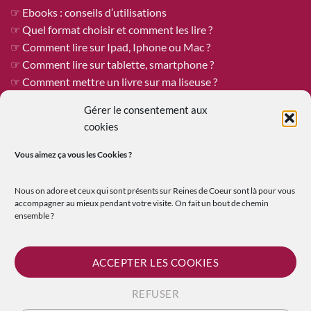
☞ Ebooks : conseils d’utilisations
☞ Quel format choisir et comment les lire ?
☞ Comment lire sur Ipad, Iphone ou Mac ?
☞ Comment lire sur tablette, smartphone ?
☞ Comment mettre un livre sur ma liseuse ?
Gérer le consentement aux
cookies
ÊTRE PUBLIÉE CHEZ REINES DE COEUR
Vous aimez ça vous les
Cookies ?
Reines de Cœur est toujours à la recherche de tapuscrits à
publier !
Nous on adore et ceux qui sont présents sur Reines de Coeur sont là pour vous
Vous êtes un.e auteur.e qui recherche une maison d’édition
accompagner au mieux pendant votre visite. On fait un bout de chemin
ensemble ?
ouverte où le travail et les échanges humains sont au premier
plan ?
☞
En savoir plus sur la soumission de tapuscrit
ACCEPTER LES COOKIES
REFUSER