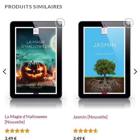
PRODUITS SIMILAIRES
Ajouter
Ajouter
à la
à la
wishlist
wishlist
La Magie d’Halloween
Jasmin [Nouvelle]
[Nouvelle]
Note
4.92
Note
4.6
3,49
€
3,49
€