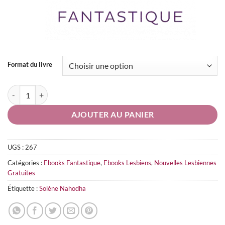
Format du livre
quantité de L'Affaire du papillon de la reine [mini-nouvelle gratuite]
AJOUTER AU PANIER
UGS :
267
Catégories :
Ebooks Fantastique
,
Ebooks Lesbiens
,
Nouvelles Lesbiennes
Gratuites
Étiquette :
Solène Nahodha