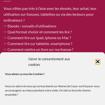
Vous n’êtes pas très à l’aise avec les ebooks, leur achat, leur
utilisation sur liseuses, tablettes ou via des lecteurs pour
ordinateurs ?
☞ Ebooks : conseils d’utilisations
☞ Quel format choisir et comment les lire ?
☞ Comment lire sur Ipad, Iphone ou Mac ?
☞ Comment lire sur tablette, smartphone ?
☞ Comment mettre un livre sur ma liseuse ?
Gérer le consentement aux
cookies
ÊTRE PUBLIÉE CHEZ REINES DE COEUR
Vous aimez ça vous les
Cookies ?
Reines de Cœur est toujours à la recherche de tapuscrits à
publier !
Nous on adore et ceux qui sont présents sur Reines de Coeur sont là pour vous
Vous êtes un.e auteur.e qui recherche une maison d’édition
accompagner au mieux pendant votre visite. On fait un bout de chemin
ensemble ?
ouverte où le travail et les échanges humains sont au premier
plan ?