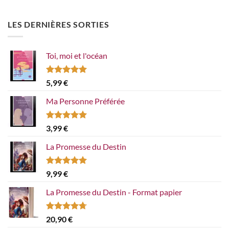
LES DERNIÈRES SORTIES
Toi, moi et l'océan
Note
5.00
5,99
€
sur 5
Ma Personne Préférée
Note
5.00
3,99
€
sur 5
La Promesse du Destin
Note
5.00
9,99
€
sur 5
La Promesse du Destin - Format papier
Note
4.67
20,90
€
sur 5