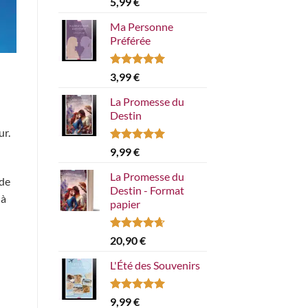
5,99
€
sur 5
Ma Personne
Préférée
Note
5.00
3,99
€
sur 5
La Promesse du
Destin
ur.
Note
5.00
9,99
€
sur 5
La Promesse du
 de
Destin - Format
 à
papier
Note
4.67
20,90
€
sur 5
L'Été des Souvenirs
Note
5.00
9,99
€