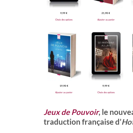
9,99
€
21,90
€
Choix des options
Ajouter au panier
19,90
€
9,99
€
Ajouter au panier
Choix des options
Jeux de Pouvoir
, le nouve
traduction française d’
Ho