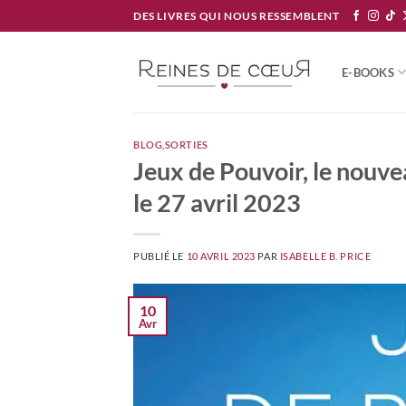
Passer
DES LIVRES QUI NOUS RESSEMBLENT
au
contenu
E-BOOKS
BLOG
,
SORTIES
Jeux de Pouvoir, le nouve
le 27 avril 2023
PUBLIÉ LE
10 AVRIL 2023
PAR
ISABELLE B. PRICE
10
Avr