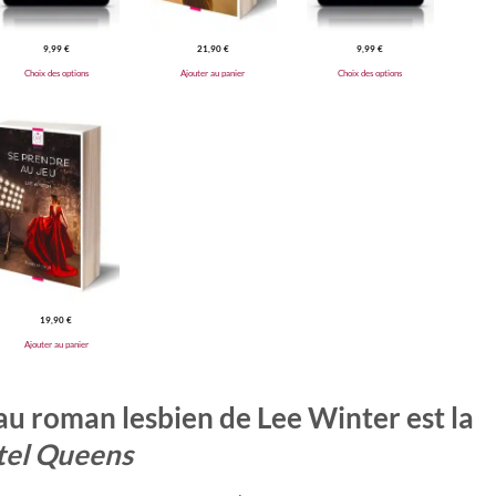
9,99
€
21,90
€
9,99
€
Choix des options
Ajouter au panier
Choix des options
19,90
€
Ajouter au panier
au roman lesbien de Lee Winter est la
tel Queens