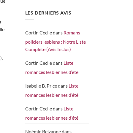
nue
sur 5
LES DERNIERS AVIS
0
lle
Cortin Cecile
dans
Romans
policiers lesbiens : Notre Liste
Complète (Avis Inclus)
).
Cortin Cecile
dans
Liste
romances lesbiennes d’été
Isabelle B. Price
dans
Liste
romances lesbiennes d’été
Cortin Cecile
dans
Liste
romances lesbiennes d’été
Noémie Belzanne
dans