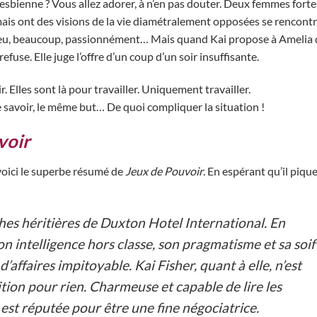
lesbienne ? Vous allez adorer, à n’en pas douter. Deux femmes forte
 mais ont des visions de la vie diamétralement opposées se rencont
n peu, beaucoup, passionnément… Mais quand Kai propose à Amelia 
efuse. Elle juge l’offre d’un coup d’un soir insuffisante.
r. Elles sont là pour travailler. Uniquement travailler.
 savoir, le même but… De quoi compliquer la situation !
voir
voici le superbe résumé de
Jeux de Pouvoir
. En espérant qu’il piqu
hes héritières de Duxton Hotel International. En
n intelligence hors classe, son pragmatisme et sa soif
affaires impitoyable. Kai Fisher, quant à elle, n’est
tion pour rien. Charmeuse et capable de lire les
st réputée pour être une fine négociatrice.