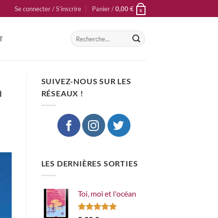
Se connecter / S’inscrire
Panier /
0,00
€
0
Recherche
T
pour :
SUIVEZ-NOUS SUR LES
a
RÉSEAUX !
LES DERNIÈRES SORTIES
Toi, moi et l'océan
Note
5.00