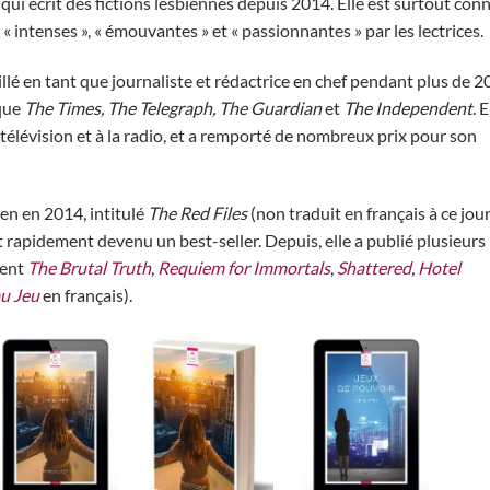
ui écrit des fictions lesbiennes depuis 2014. Elle est surtout con
intenses », « émouvantes » et « passionnantes » par les lectrices.
llé en tant que journaliste et rédactrice en chef pendant plus de 2
 que
The Times, The Telegraph, The Guardian
et
The Independent
. E
 télévision et à la radio, et a remporté de nombreux prix pour son
en en 2014, intitulé
The Red Files
(non traduit en français à ce jour
st rapidement devenu un best-seller. Depuis, elle a publié plusieurs
ment
The Brutal Truth
,
Requiem for Immortals
,
Shattered
,
Hotel
au Jeu
en français).