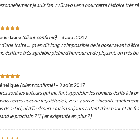
rsonnellement je suis fan 🙂 Bravo Lena pour cette histoire très ré
ote
5
sur
rie-laure
(client confirmé)
–
8 août 2017
 d’une traite … ça en dit long 🙂 impossible de le poser avant d’être
e écriture très agréable pleine d’humour et de piquant, un très b
ote
5
sur
énélique
(client confirmé)
–
9 août 2017
res sont les auteurs qui me font apprécier les romans écrits à la 
avais certes aucune inquiétude ), vous y arrivez incontestablement 
s de s-f ici, ni d’île déserte mais toujours autant d’humour et de f
and le prochain ? ?? ( et exigeante en plus ? )