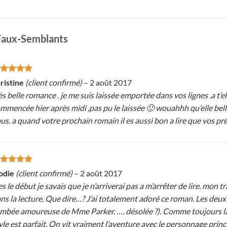
Faux-Semblants
ote
5
sur
ristine
(client confirmé)
–
2 août 2017
ès belle romance . je me suis laissée emportée dans vos lignes .a t’elle
mmencée hier après midi ,pas pu le laissée 🙂 wouahhh qu’elle belle
us. a quand votre prochain romain il es aussi bon a lire que vos pr
ote
5
sur
odie
(client confirmé)
–
2 août 2017
s le début je savais que je n’arriverai pas a m’arrêter de lire. mon t
ns la lecture. Que dire…? J’ai totalement adoré ce roman. Les deux
mbée amoureuse de Mme Parker. …. désolée ?). Comme toujours la l
yle est parfait. On vit vraiment l’aventure avec le personnage princ