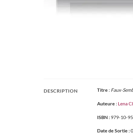
Titre
:
Faux-Semb
DESCRIPTION
Auteure
:
Lena C
ISBN :
979-10-95
Date de Sortie :
0