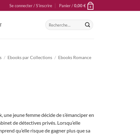
Se connecter / S’inscrire
Panier /
0,00
€
0
Recherche
T
pour :
s
/
Ebooks par Collections
/
Ebooks Romance
k, une jeune femme décide de s’émanciper en
binet de détectives privés. Lorsqu’elle
mprend qu’elle risque de gagner plus que sa