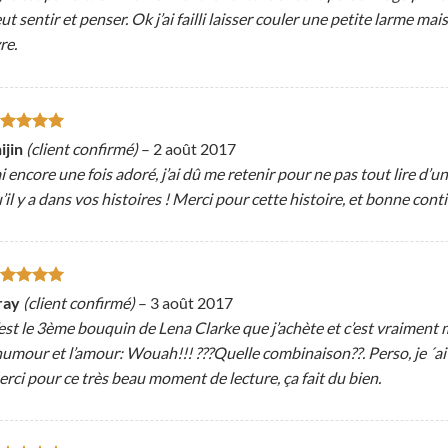
ut sentir et penser. Ok j’ai failli laisser couler une petite larme m
vre.
ote
5
sur
ijin
(client confirmé)
–
2 août 2017
ai encore une fois adoré, j’ai dû me retenir pour ne pas tout lire d’
’il y a dans vos histoires ! Merci pour cette histoire, et bonne cont
ote
5
sur
ray
(client confirmé)
–
3 août 2017
est le 3ème bouquin de Lena Clarke que j’achète et c’est vraiment 
humour et l’amour: Wouah!!! ???Quelle combinaison??. Perso, je ´ai l’a
rci pour ce très beau moment de lecture, ça fait du bien.