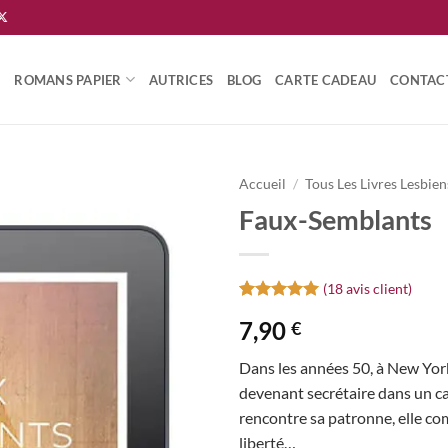
ROMANS PAPIER
AUTRICES
BLOG
CARTE CADEAU
CONTAC
Accueil
/
Tous Les Livres Lesbien
Faux-Semblants
Ajouter
à la
wishlist
(
18
avis client)
Noté
18
4.94
7,90
€
sur 5 basé
sur
notations
Dans les années 50, à New Yor
client
devenant secrétaire dans un ca
rencontre sa patronne, elle co
liberté…