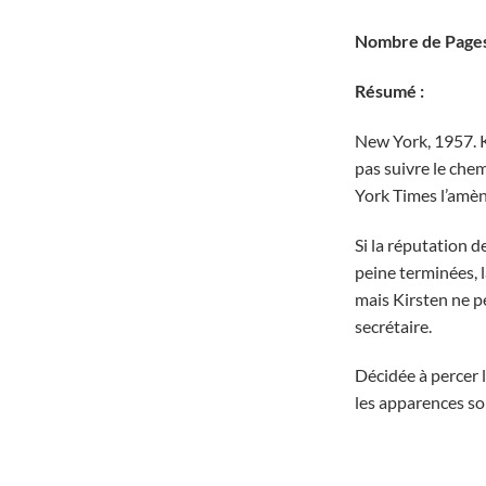
Nombre de Pages
Résumé :
New York, 1957. K
pas suivre le che
York Times l’amèn
Si la réputation d
peine terminées, 
mais Kirsten ne p
secrétaire.
Décidée à percer 
les apparences s