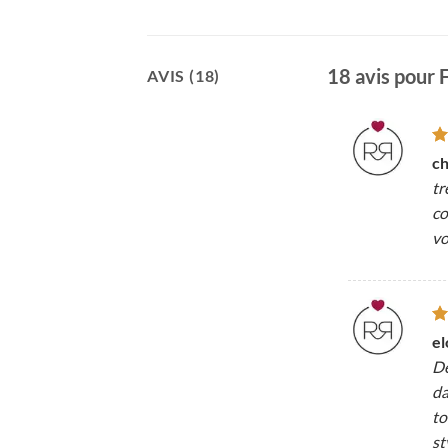
18 avis pour
AVIS (18)
N
ch
5
tr
co
vo
N
el
5
De
da
to
st