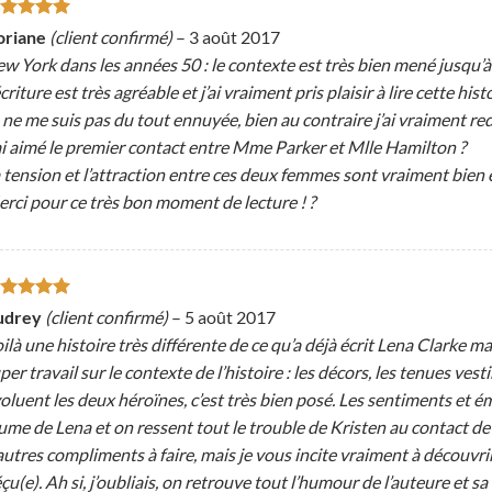
ote
5
sur
oriane
(client confirmé)
–
3 août 2017
w York dans les années 50 : le contexte est très bien mené jusqu’à l
écriture est très agréable et j’ai vraiment pris plaisir à lire cette histo
 ne me suis pas du tout ennuyée, bien au contraire j’ai vraiment redo
ai aimé le premier contact entre Mme Parker et Mlle Hamilton ?
 tension et l’attraction entre ces deux femmes sont vraiment bien é
rci pour ce très bon moment de lecture ! ?
ote
5
sur
udrey
(client confirmé)
–
5 août 2017
ilà une histoire très différente de ce qu’a déjà écrit Lena Clarke mai
per travail sur le contexte de l’histoire : les décors, les tenues vest
oluent les deux héroïnes, c’est très bien posé. Les sentiments et é
ume de Lena et on ressent tout le trouble de Kristen au contact de
autres compliments à faire, mais je vous incite vraiment à découvrir 
çu(e). Ah si, j’oubliais, on retrouve tout l’humour de l’auteure et sa f