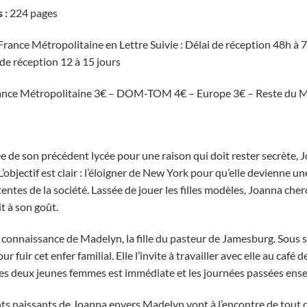
 :
224 pages
France Métropolitaine en Lettre Suivie : Délai de réception 48h à
 de réception 12 à 15 jours
ance Métropolitaine 3€ – DOM-TOM 4€ – Europe 3€ – Reste du 
e de son précédent lycée pour une raison qui doit rester secrète,
 L’objectif est clair : l’éloigner de New York pour qu’elle devienne
entes de la société. Lassée de jouer les filles modèles, Joanna ch
t à son goût.
 la connaissance de Madelyn, la fille du pasteur de Jamesburg. Sous
r fuir cet enfer familial. Elle l’invite à travailler avec elle au café de
es deux jeunes femmes est immédiate et les journées passées ense
ts naissants de Joanna envers Madelyn vont à l’encontre de tout ce