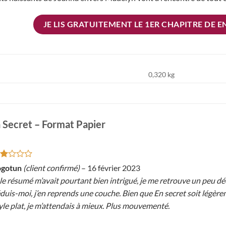
JE LIS GRATUITEMENT LE 1ER CHAPITRE DE EN
0,320 kg
 Secret – Format Papier
te
ogotun
(client confirmé)
–
16 février 2023
 le résumé m’avait pourtant bien intrigué, je me retrouve un peu 
r
duis-moi, j’en reprends une couche. Bien que En secret soit légère
yle plat, je m’attendais à mieux. Plus mouvementé.