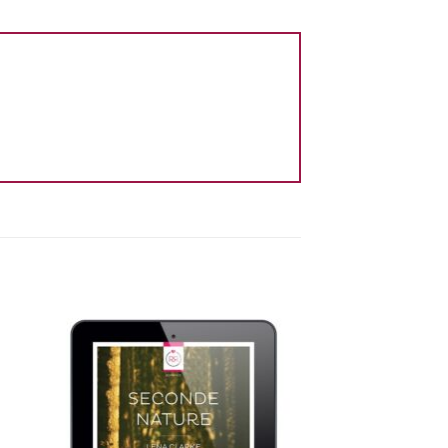
ter
Ajouter
a
à la
ist
wishlist