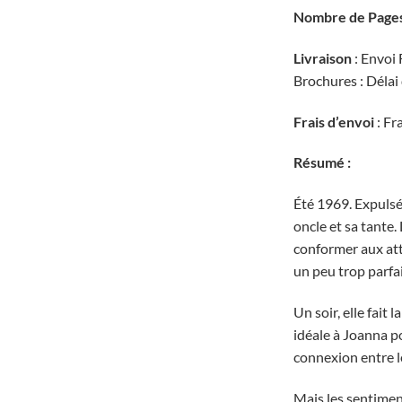
Nombre de Pages
Livraison
: Envoi 
Brochures : Délai
Frais d’envoi
: Fr
Résumé :
Été 1969. Expulsé
oncle et sa tante.
conformer aux att
un peu trop parfai
Un soir, elle fait
idéale à Joanna pou
connexion entre l
Mais les sentimen