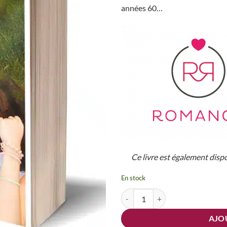
années 60…
Ce livre est également disp
En stock
quantité de En Secret - Format Pa
AJO