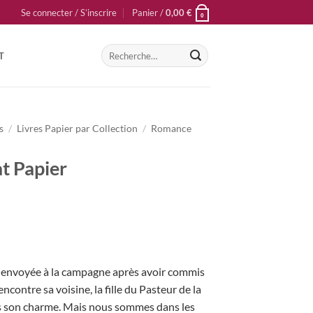
Se connecter / S’inscrire
Panier /
0,00
€
0
Recherche
T
pour :
s
/
Livres Papier par Collection
/
Romance
t Papier
 envoyée à la campagne après avoir commis
rencontre sa voisine, la fille du Pasteur de la
s son charme. Mais nous sommes dans les