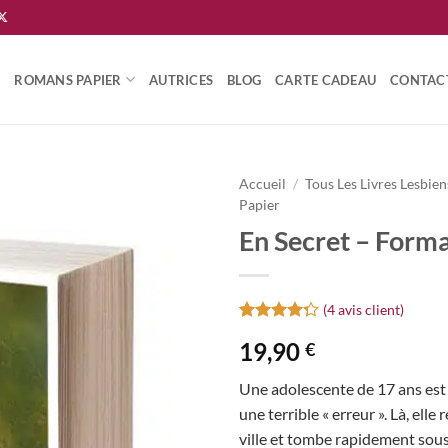
ROMANS PAPIER
AUTRICES
BLOG
CARTE CADEAU
CONTAC
Accueil
/
Tous Les Livres Lesbien
Papier
Ajouter
En Secret – Forma
à la
wishlist
(
4
avis client)
Noté
4
4.25
19,90
€
sur 5
basé sur
notations
Une adolescente de 17 ans est
client
une terrible « erreur ». Là, elle 
ville et tombe rapidement sou