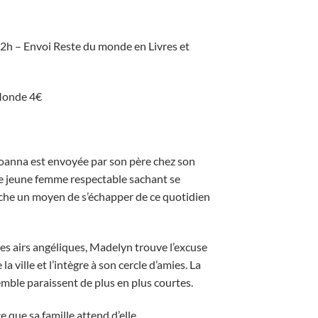
 72h – Envoi Reste du monde en Livres et
Monde 4€
 Joanna est envoyée par son père chez son
 une jeune femme respectable sachant se
erche un moyen de s’échapper de ce quotidien
 ses airs angéliques, Madelyn trouve l’excuse
 la ville et l’intègre à son cercle d’amies. La
mble paraissent de plus en plus courtes.
 que sa famille attend d’elle…