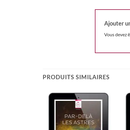
Ajouter u
Vous devez 
PRODUITS SIMILAIRES
Ajouter
Ajouter
à la
à la
wishlist
wishlist