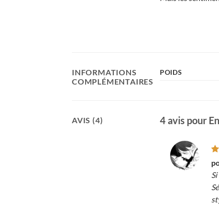
INFORMATIONS
POIDS
COMPLÉMENTAIRES
4 avis pour
En
AVIS (4)
No
p
2
Si
su
5
Sé
st