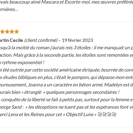
avais beaucoup aimé Mascara et Escorte-moi, mes œuvres préférées
rnières…
ote
5
sur
rtin Cecile
(client confirmé)
–
19 février 2023
squ’à la moitié du roman j’aurais mis 3 étoiles : il me manquait un 
action. Mais grâce à la seconde partie, les étoiles sont remontées
 rythme exponentiel !
ai été outrée par cette société américaine étriquée, bourrée de con
s études bibliques en plus, c’était le pompon, qui dépasse mon en
ureusement, Joanna a un caractère en béton armé, Madelyn est dip
aurais bien « étranglé » quelques personnages secondaires !
 conquête de la liberté se fait à petits pas, surtout pour la femme et
orge Sand : » les déceptions ne tuent pas et les espérances font v
rci Lena et les Reines pour cet « Objectif Lune » 🚀🚀🚀🚀