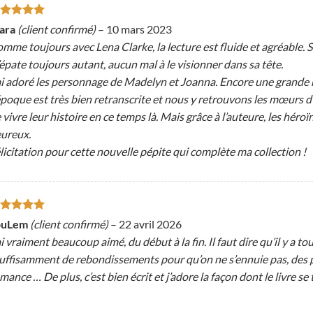
ote
5
sur
lara
(client confirmé)
–
10 mars 2023
mme toujours avec Lena Clarke, la lecture est fluide et agréable. 
épate toujours autant, aucun mal à le visionner dans sa tête.
ai adoré les personnage de Madelyn et Joanna. Encore une grande ré
époque est très bien retranscrite et nous y retrouvons les mœurs d’
 vivre leur histoire en ce temps là. Mais grâce à l’auteure, les héro
ureux.
licitation pour cette nouvelle pépite qui complète ma collection !
ote
5
sur
ouLem
(client confirmé)
–
22 avril 2026
ai vraiment beaucoup aimé, du début à la fin. Il faut dire qu’il y a t
suffisamment de rebondissements pour qu’on ne s’ennuie pas, des 
mance … De plus, c’est bien écrit et j’adore la façon dont le livre s