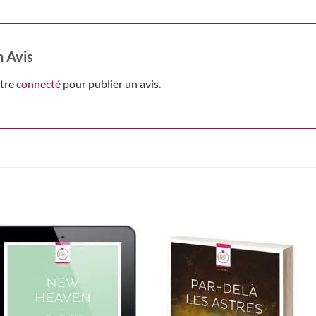
n Avis
être
connecté
pour publier un avis.
Ajouter
Ajou
à la
à l
wishlist
wishl