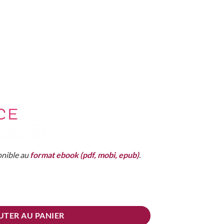
onible au
format ebook (pdf, mobi, epub)
.
pier
UTER AU PANIER